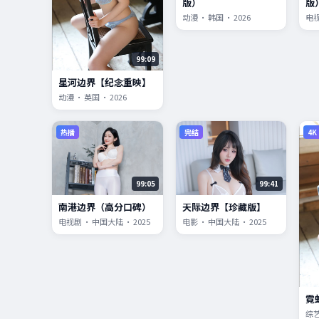
版）
版
动漫 · 韩国 · 2026
电视
99:09
星河边界【纪念重映】
动漫 · 英国 · 2026
热播
完结
4K
99:05
99:41
南港边界（高分口碑）
天际边界【珍藏版】
电视剧 · 中国大陆 · 2025
电影 · 中国大陆 · 2025
霓
综艺