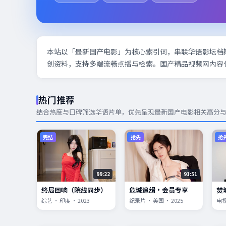
本站以「最新国产电影」为核心索引词，串联华语影坛档
创资料，支持多端流畅点播与检索。国产精品视频网内容
热门推荐
结合热度与口碑筛选华语片单，优先呈现
最新国产电影
相关高分
完结
抢先
抢
99:22
91:51
终局回响（院线同步）
危城追缉·会员专享
焚
综艺 · 印度 · 2023
纪录片 · 美国 · 2025
电视