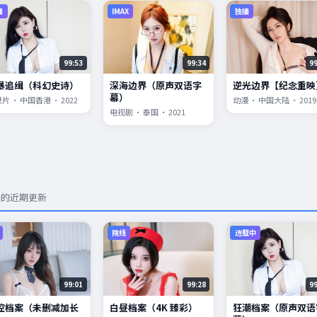
播
IMAX
独播
99:53
99:34
9
暴追缉（科幻史诗）
深海边界（原声双语字
逆光边界【纪念重映
幕）
片 · 中国香港 · 2022
动漫 · 中国大陆 · 2019
电视剧 · 泰国 · 2021
容的近期更新
院线
连载中
99:01
99:28
9
控档案（未删减加长
白昼档案（4K 臻彩）
狂潮档案（原声双语