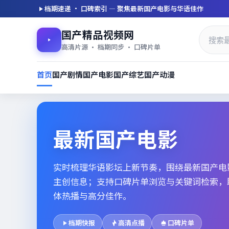
档期速递 · 口碑索引 — 聚焦
最新国产电影
与华语佳作
国产精品视频网
高清片源 · 档期同步 · 口碑片单
首页
国产剧情
国产电影
国产综艺
国产动漫
最新国产电影_高清片单档期速
最新国产电影
实时梳理华语影坛上新节奏，围绕
最新国产电
主创信息；支持口碑片单浏览与关键词检索，
体热播与高分佳作。
档期快报
高清点播
口碑片单