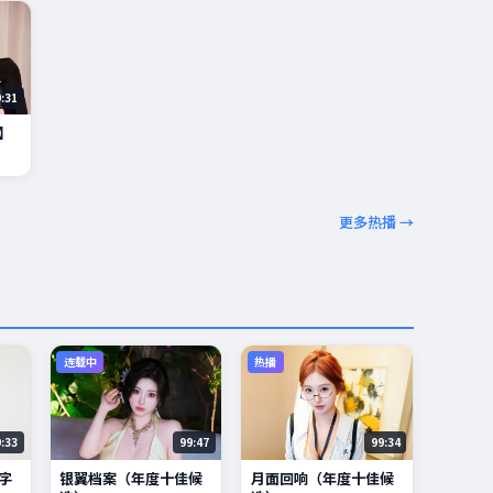
9:31
】
更多热播 →
连载中
热播
9:33
99:47
99:34
字
银翼档案（年度十佳候
月面回响（年度十佳候