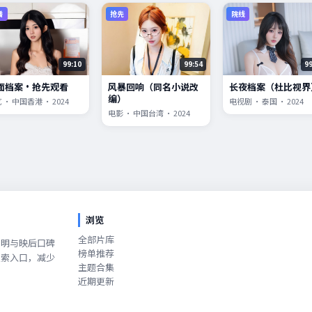
播
抢先
院线
99:10
99:54
9
面档案·抢先观看
风暴回响（同名小说改
长夜档案（杜比视界
编）
 · 中国香港 · 2024
电视剧 · 泰国 · 2024
电影 · 中国台湾 · 2024
浏览
全部片库
说明与映后口碑
榜单推荐
搜索入口，减少
主题合集
近期更新