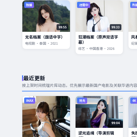
独播
连载中
热
99:55
99:33
无名档案（国语中字）
狂潮档案（原声双语字
风
幕）
电视剧 · 泰国 · 2021
纪录
综艺 · 中国香港 · 2026
最近更新
按上架时间梳理片库动态，优先展示
最新国产电影
及关联华语内
IMAX
抢先
4K
99:04
逆光追缉（导演剪辑
失