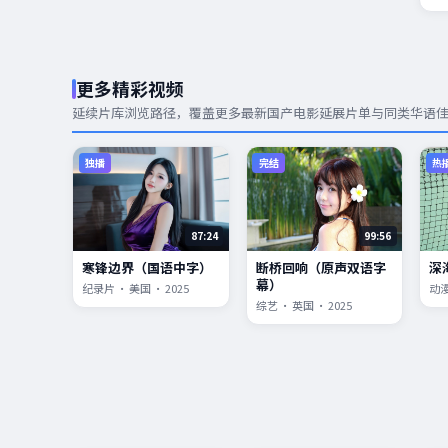
更多精彩视频
延续片库浏览路径，覆盖更多
最新国产电影
延展片单与同类华语
独播
完结
热
87:24
99:56
寒锋边界（国语中字）
断桥回响（原声双语字
深
幕）
纪录片 · 美国 · 2025
动漫
综艺 · 英国 · 2025