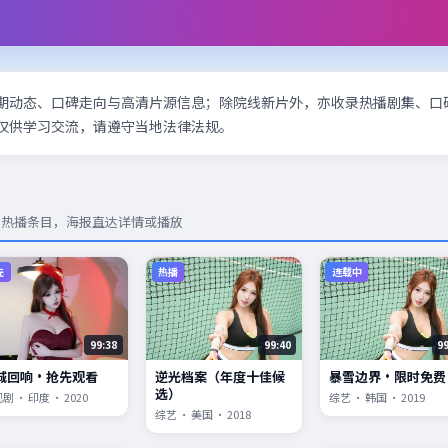
期动态、口碑走向与高清片源信息；除院线新片外，亦收录热播剧集、口
仅供学习交流，请遵守当地法律法规。
与热播条目，海报直达详情或播放
先
热播
连载中
99:38
99:40
9
城回响·抢先观看
逆光档案（年度十佳候
暴雪边界·限时免费
选）
剧 · 印度 · 2020
综艺 · 韩国 · 2019
综艺 · 美国 · 2018