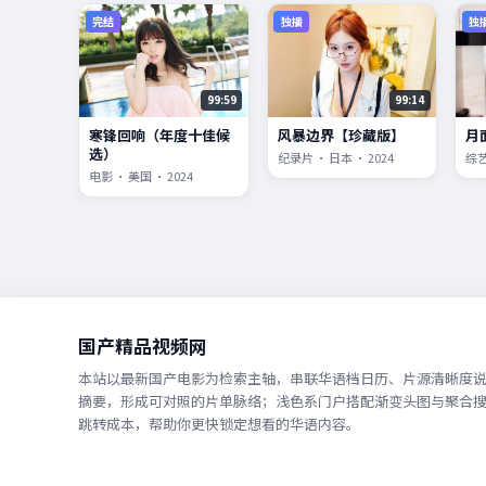
完结
独播
独
99:59
99:14
寒锋回响（年度十佳候
风暴边界【珍藏版】
月
选）
纪录片 · 日本 · 2024
综艺
电影 · 美国 · 2024
国产精品视频网
本站以最新国产电影为检索主轴，串联华语档日历、片源清晰度
摘要，形成可对照的片单脉络；浅色系门户搭配渐变头图与聚合
跳转成本，帮助你更快锁定想看的华语内容。